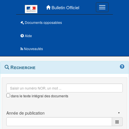
Menu principal
Bulletin Officiel
Toggle navigatio
Documents opposables
Aide
Nouveautés
Navigation
Menu
Recherche
contextuel
et
outils
annexes
dans le texte intégral des documents