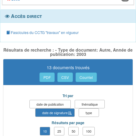
Accès direct
Fascicules du CCTG "travaux" en vigueur
Résultats de recherche : - Type de document: Autre, Année de
publication: 2003
13 documents trouvés
PDF
CSV
Courriel
Tri par
date de publication
thématique
date de signature
type
Résultats par page
10
25
50
100