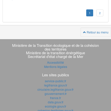
1
2
Retour au menu
Navigation
transverse
Ministère de la Transition écologique et de la cohésion
des territoires
Ministère de la transition énérgétique
Secrétariat d'état chargé de la Mer
Accessibilité
Mentions légales
Les sites publics
service-public.fr
legifrance.gouv.fr
circulaire.legifrance.gouv.fr
gouvernement.fr
france.fr
data.gouv.fr
ecologie.gouv.fr
cohesion-territoires.gouv.fr