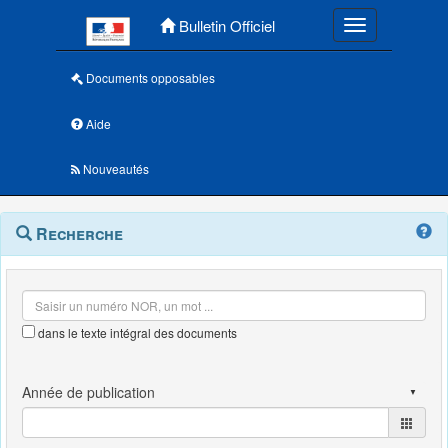
Menu principal
Bulletin Officiel
Toggle navigatio
Documents opposables
Aide
Nouveautés
Navigation
Menu
Recherche
contextuel
et
outils
annexes
dans le texte intégral des documents