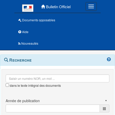
Menu principal
Bulletin Officiel
Toggle navigatio
Documents opposables
Aide
Nouveautés
Navigation
Menu
Recherche
contextuel
et
outils
annexes
dans le texte intégral des documents