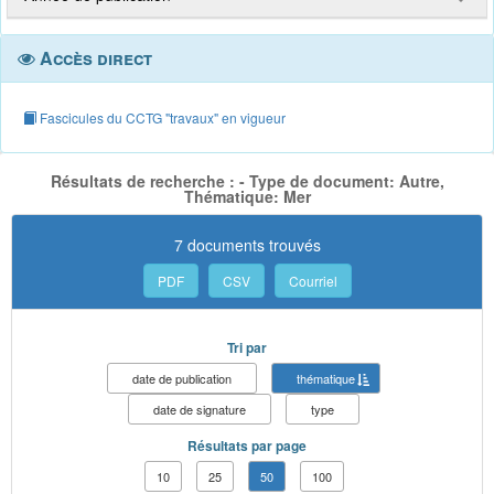
Accès direct
Fascicules du CCTG "travaux" en vigueur
Résultats de recherche : - Type de document: Autre,
Thématique: Mer
7 documents trouvés
PDF
CSV
Courriel
Tri par
date de publication
thématique
date de signature
type
Résultats par page
10
25
50
100