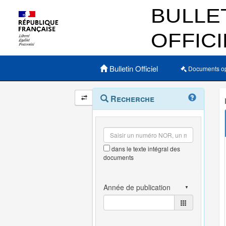
Menu principal
Bulletin Officiel
Documents o
Navigation
Menu
Recherche
contextuel
et
outils
annexes
dans le texte intégral des
documents