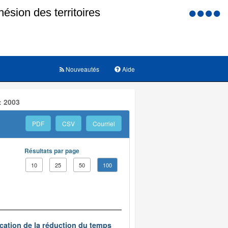
Menu
d'accessi
Nouveautés
Aide
: 2003
PDF
CSV
Courriel
Résultats par page
10
25
50
100
ication de la réduction du temps