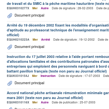
de travail et du SMIC à la pêche maritime hauturière (texte no
EQUH0310277X
Mer
Autre
Date de signature : 28-02-2003
Date de p
Document principal
Arrêté du 19 décembre 2002 fixant les modalités d'organisati
d'aptitude au professorat technique de l'enseignement marit
officiel)
EQUH0210223A
Mer
Arrêté
Date de signature : 19-12-2002
Date de 
Document principal
Instruction du 17 juillet 2003 relative à l'aide portant remb
d'allocations familiales et des contributions patronales d'
entreprises qui emploient des personnels naviguant à bord
battant pavillon français (texte non paru au Journal officiel)
EQUK0310154J
Mer
Instruction
Date de signature : 17-07-2003
Date
Document principal
Accord national pêche artisanale rémunération minimale ga
mars 2001 (texte non paru au Journal officiel)
EQUH0310116X
Mer
Autre
Date de publication : 25-07-2003