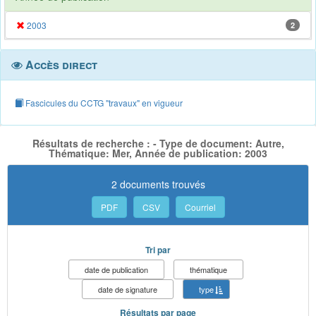
2003
2
Accès direct
Fascicules du CCTG "travaux" en vigueur
Résultats de recherche : - Type de document: Autre,
Thématique: Mer, Année de publication: 2003
2 documents trouvés
PDF
CSV
Courriel
Tri par
date de publication
thématique
date de signature
type
Résultats par page