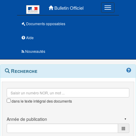
Menu principal
Bulletin Officiel
Toggle navigatio
Documents opposables
Aide
Nouveautés
Navigation
Menu
Recherche
contextuel
et
outils
annexes
dans le texte intégral des documents