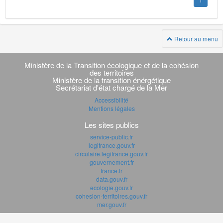
1
Retour au menu
Navigation
transverse
Ministère de la Transition écologique et de la cohésion
des territoires
Ministère de la transition énérgétique
Secrétariat d'état chargé de la Mer
Accessibilité
Mentions légales
Les sites publics
service-public.fr
legifrance.gouv.fr
circulaire.legifrance.gouv.fr
gouvernement.fr
france.fr
data.gouv.fr
ecologie.gouv.fr
cohesion-territoires.gouv.fr
mer.gouv.fr