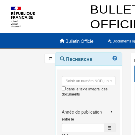
Menu principal
Bulletin Officiel
Documents o
Navigation
Menu
Recherche
contextuel
et
outils
annexes
dans le texte intégral des
documents
entre le
et le