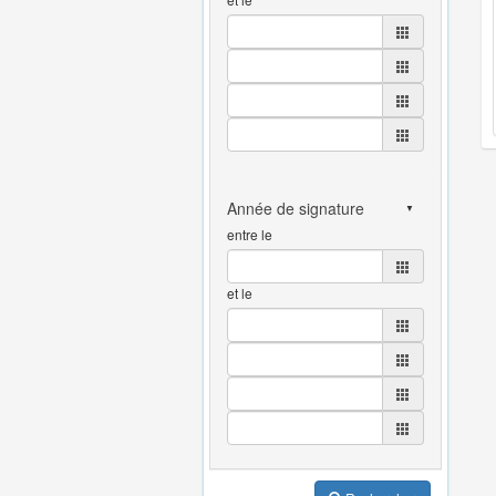
entre le
et le