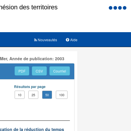
Menu
d'accessi
Nouveautés
Aide
 Mer, Année de publication: 2003
PDF
CSV
Courriel
Résultats par page
10
25
50
100
ication de la réduction du temps