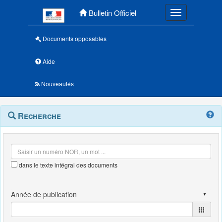
Menu principal
Bulletin Officiel
Toggle navigatio
Documents opposables
Aide
Nouveautés
Navigation
Menu
Recherche
contextuel
et
outils
annexes
dans le texte intégral des documents