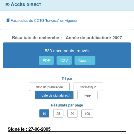
Accès direct
Fascicules du CCTG "travaux" en vigueur
Résultats de recherche : - Année de publication: 2007
583 documents trouvés
PDF
CSV
Courriel
Tri par
date de publication
thématique
date de signature
type
Résultats par page
10
25
50
100
Signé le : 27-06-2005