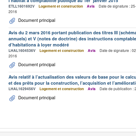
l’habitat à comptabilité publique au 1er janvier 2015
ETLL1601692V
Logement et construction
Avis
Date de signature : 2
2016
Document principal
Avis du 2 mars 2016 portant publication des titres III (schém
annuels) et V (notes de doctrine) des instructions comptab
d’habitations à loyer modéré
LHAL1604536V
Logement et construction
Avis
Date de signature : 0
2016
Document principal
Avis relatif à l’actualisation des valeurs de base pour le calc
et des prêts pour la construction, l’acquisition et l’améliora
LHAL1629456V
Logement et construction
Avis
Date de publication :
Document principal