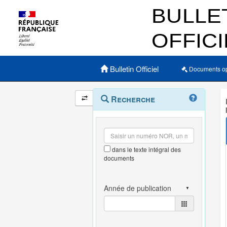
Menu principal
Bulletin Officiel
Documents o
Navigation
Menu
Recherche
contextuel
et
outils
annexes
dans le texte intégral des
documents