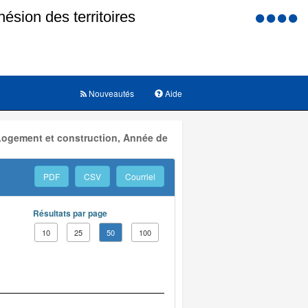
Menu
d'accessi
Nouveautés
Aide
 Logement et construction, Année de
PDF
CSV
Courriel
Résultats par page
10
25
50
100