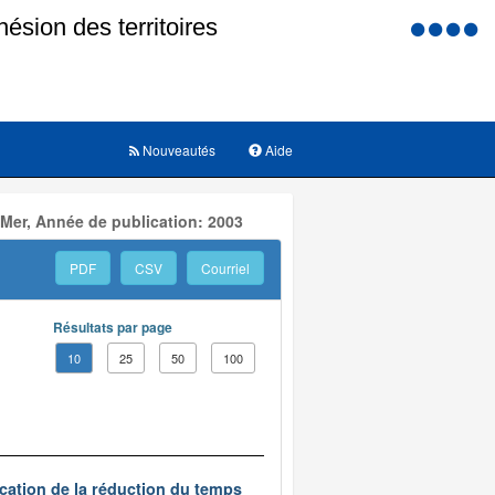
Menu
d'accessi
Nouveautés
Aide
 Mer, Année de publication: 2003
PDF
CSV
Courriel
Résultats par page
10
25
50
100
ication de la réduction du temps