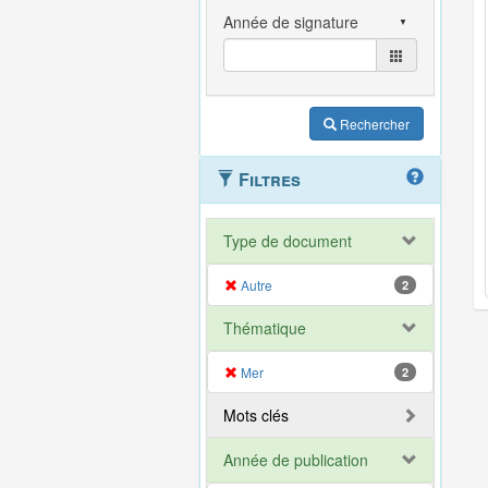
Rechercher
Filtres
Type de document
Autre
2
Thématique
Mer
2
Mots clés
Année de publication