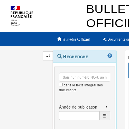
Menu principal
Bulletin Officiel
Documents o
Navigation
Menu
Recherche
contextuel
et
outils
annexes
dans le texte intégral des
documents