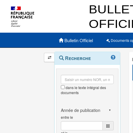
Menu principal
Bulletin Officiel
Documents o
Navigation
Menu
Recherche
contextuel
et
outils
annexes
dans le texte intégral des
documents
entre le
et le