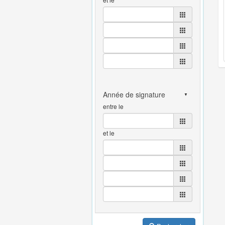
entre le
et le