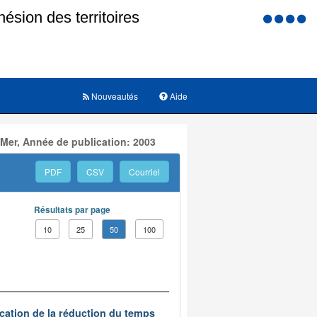
Menu
d'accessi
Nouveautés
Aide
 Mer, Année de publication: 2003
PDF
CSV
Courriel
Résultats par page
10
25
50
100
ication de la réduction du temps