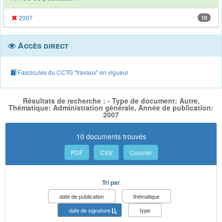
2007
10
Accès direct
Fascicules du CCTG "travaux" en vigueur
Résultats de recherche : - Type de document: Autre,
Thématique: Administration générale, Année de publication:
2007
10 documents trouvés
PDF
CSV
Courriel
Tri par
date de publication
thématique
date de signature
type