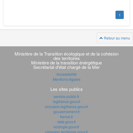
1
Retour au menu
Navigation
transverse
Ministère de la Transition écologique et de la cohésion
des territoires
Ministère de la transition énérgétique
Secrétariat d'état chargé de la Mer
Accessibilité
Mentions légales
Les sites publics
service-public.fr
legifrance.gouv.fr
circulaire.legifrance.gouv.fr
gouvernement.fr
france.fr
data.gouv.fr
ecologie.gouv.fr
cohesion-territoires.gouv.fr