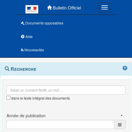
Menu principal
Bulletin Officiel
Toggle navigatio
Documents opposables
Aide
Nouveautés
Navigation
Menu
Recherche
contextuel
et
outils
annexes
dans le texte intégral des documents