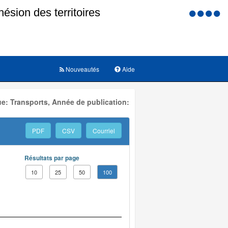
Menu
d'accessi
Nouveautés
Aide
e: Transports, Année de publication:
PDF
CSV
Courriel
Résultats par page
10
25
50
100