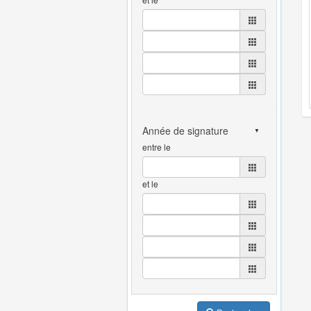
entre le
et le