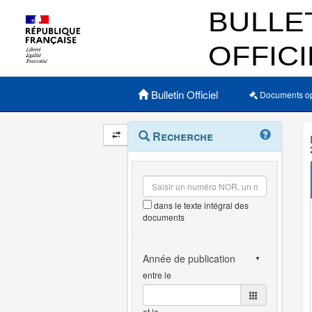
Menu principal
Bulletin Officiel
Documents o
Navigation
Menu
Recherche
contextuel
et
outils
annexes
dans le texte intégral des
documents
entre le
et le