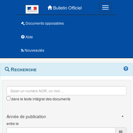
Menu principal
Bulletin Officiel
Toggle navigatio
Documents opposables
Aide
Nouveautés
Navigation
Menu
Recherche
contextuel
et
outils
annexes
dans le texte intégral des documents
entre le