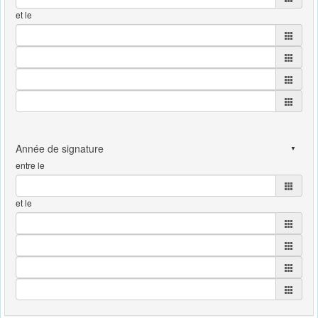
et le
entre le
et le