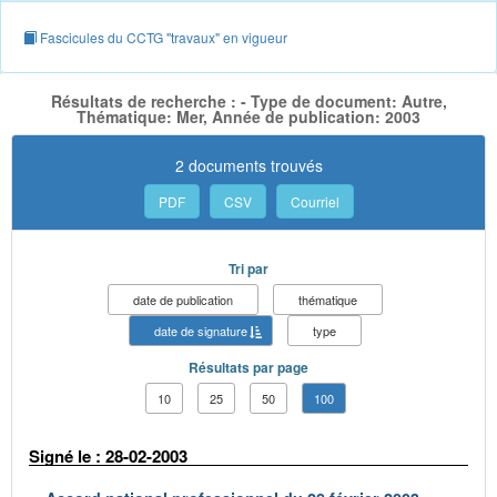
Fascicules du CCTG "travaux" en vigueur
Résultats de recherche : - Type de document: Autre,
Thématique: Mer, Année de publication: 2003
2 documents trouvés
PDF
CSV
Courriel
Tri par
date de publication
thématique
date de signature
type
Résultats par page
10
25
50
100
Signé le : 28-02-2003