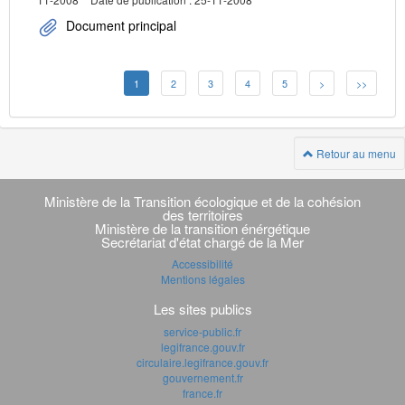
Document principal
1
2
3
4
5
>
>>
Retour au menu
Navigation
transverse
Ministère de la Transition écologique et de la cohésion
des territoires
Ministère de la transition énérgétique
Secrétariat d'état chargé de la Mer
Accessibilité
Mentions légales
Les sites publics
service-public.fr
legifrance.gouv.fr
circulaire.legifrance.gouv.fr
gouvernement.fr
france.fr