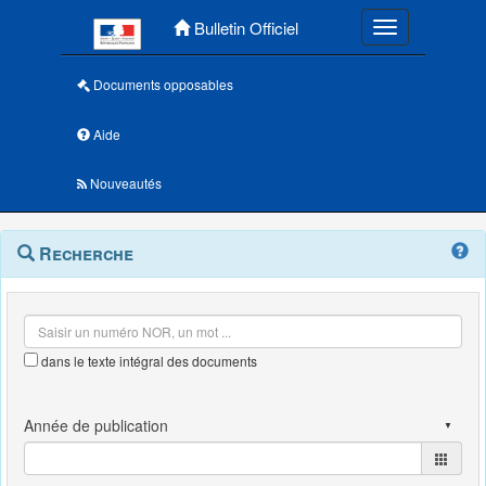
Menu principal
Bulletin Officiel
Toggle navigatio
Documents opposables
Aide
Nouveautés
Navigation
Menu
Recherche
contextuel
et
outils
annexes
dans le texte intégral des documents