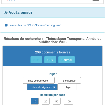
Accès direct
Fascicules du CCTG "travaux" en vigueur
Résultats de recherche : - Thématique: Transports, Année de
publication: 2008
299 documents trouvés
PDF
CSV
Courriel
Tri par
date de publication
thématique
date de signature
type
Résultats par page
10
25
50
100