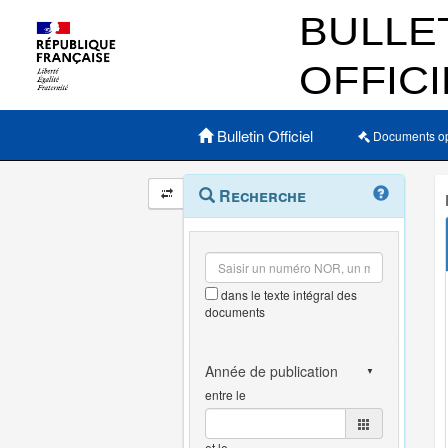
Menu principal
Bulletin Officiel
Documents o
Navigation
Menu
Recherche
contextuel
et
outils
annexes
dans le texte intégral des
documents
entre le
et le