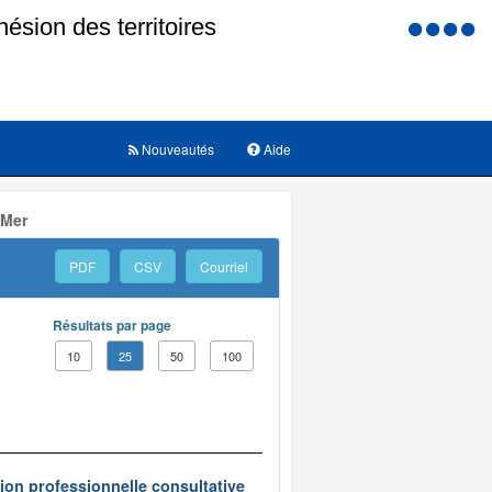
Menu
d'accessi
Nouveautés
Aide
 Mer
PDF
CSV
Courriel
Résultats par page
10
25
50
100
on professionnelle consultative