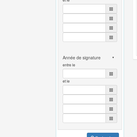
entre le
et le