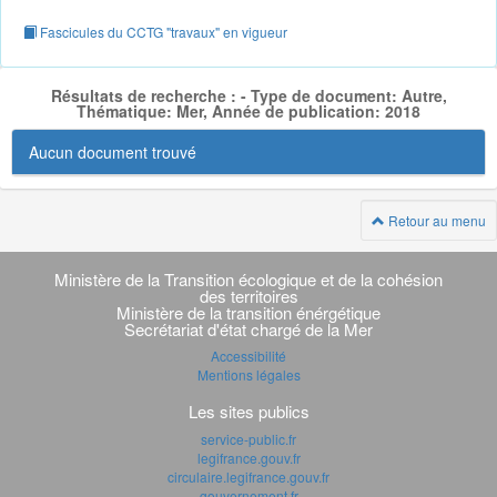
Fascicules du CCTG "travaux" en vigueur
Résultats de recherche : - Type de document: Autre,
Thématique: Mer, Année de publication: 2018
Aucun document trouvé
Retour au menu
Navigation
transverse
Ministère de la Transition écologique et de la cohésion
des territoires
Ministère de la transition énérgétique
Secrétariat d'état chargé de la Mer
Accessibilité
Mentions légales
Les sites publics
service-public.fr
legifrance.gouv.fr
circulaire.legifrance.gouv.fr
gouvernement.fr