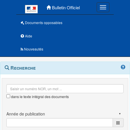
Menu principal
Bulletin Officiel
Toggle navigatio
Documents opposables
Aide
Nouveautés
Navigation
Menu
Recherche
contextuel
et
outils
annexes
dans le texte intégral des documents