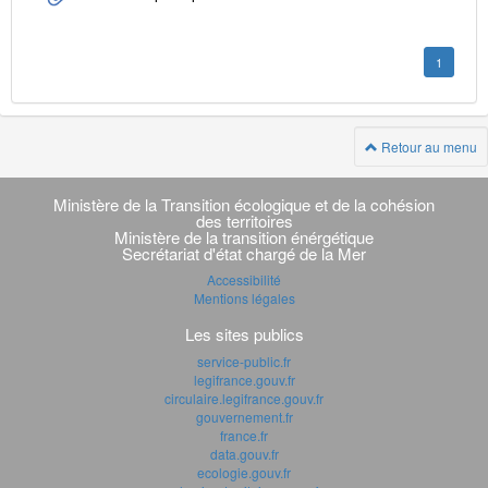
1
Retour au menu
Navigation
transverse
Ministère de la Transition écologique et de la cohésion
des territoires
Ministère de la transition énérgétique
Secrétariat d'état chargé de la Mer
Accessibilité
Mentions légales
Les sites publics
service-public.fr
legifrance.gouv.fr
circulaire.legifrance.gouv.fr
gouvernement.fr
france.fr
data.gouv.fr
ecologie.gouv.fr