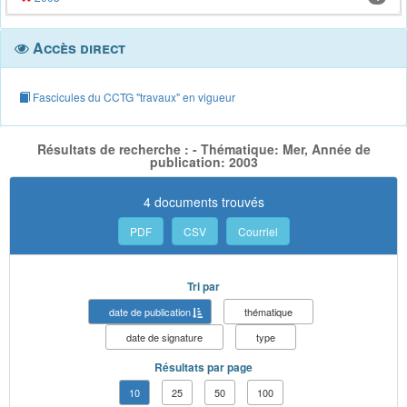
Accès direct
Fascicules du CCTG "travaux" en vigueur
Résultats de recherche : - Thématique: Mer, Année de
publication: 2003
4 documents trouvés
PDF
CSV
Courriel
Tri par
date de publication
thématique
date de signature
type
Résultats par page
10
25
50
100