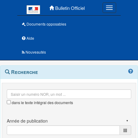
Menu principal
Bulletin Officiel
Toggle navigatio
Documents opposables
Aide
Nouveautés
Navigation
Menu
Recherche
contextuel
et
outils
annexes
dans le texte intégral des documents