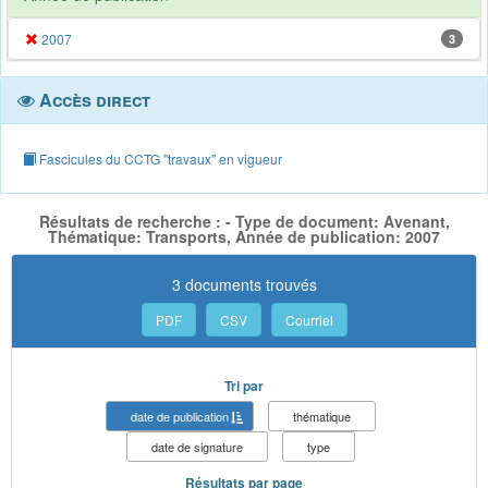
2007
3
Accès direct
Fascicules du CCTG "travaux" en vigueur
Résultats de recherche : - Type de document: Avenant,
Thématique: Transports, Année de publication: 2007
3 documents trouvés
PDF
CSV
Courriel
Tri par
date de publication
thématique
date de signature
type
Résultats par page