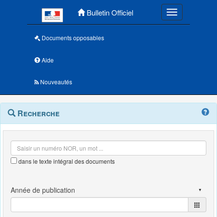
Menu principal
Bulletin Officiel
Toggle navigatio
Documents opposables
Aide
Nouveautés
Navigation
Menu
Recherche
contextuel
et
outils
annexes
dans le texte intégral des documents