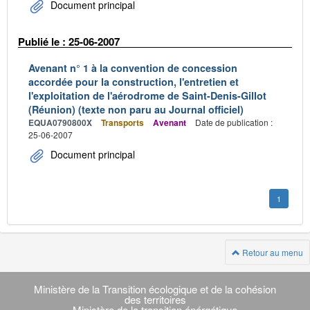
Document principal
Publié le : 25-06-2007
Avenant n° 1 à la convention de concession
accordée pour la construction, l'entretien et
l'exploitation de l'aérodrome de Saint-Denis-Gillot
(Réunion) (texte non paru au Journal officiel)
EQUA0790800X
Transports
Avenant
Date de publication :
25-06-2007
Document principal
1
Retour au menu
Navigation
transverse
Ministère de la Transition écologique et de la cohésion
des territoires
Ministère de la transition énérgétique