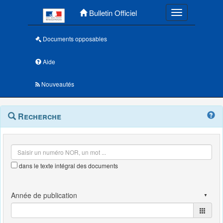
Menu principal
Bulletin Officiel
Toggle navigatio
Documents opposables
Aide
Nouveautés
Navigation
Menu
Recherche
contextuel
et
outils
annexes
dans le texte intégral des documents