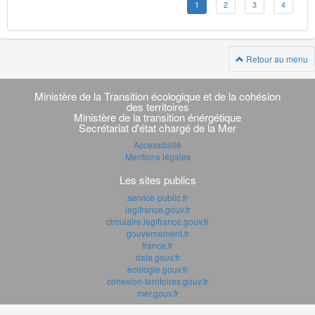
1
2
3
4
Retour au menu
Navigation
transverse
Ministère de la Transition écologique et de la cohésion
des territoires
Ministère de la transition énérgétique
Secrétariat d'état chargé de la Mer
Accessibilité
Mentions légales
Les sites publics
service-public.fr
legifrance.gouv.fr
circulaire.legifrance.gouv.fr
gouvernement.fr
france.fr
data.gouv.fr
ecologie.gouv.fr
cohesion-territoires.gouv.fr
mer.gouv.fr