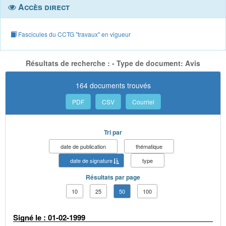
Accès direct
Fascicules du CCTG "travaux" en vigueur
Résultats de recherche : - Type de document: Avis
164 documents trouvés
PDF
CSV
Courriel
Tri par
date de publication
thématique
date de signature
type
Résultats par page
10
25
50
100
Signé le : 01-02-1999