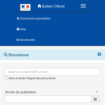
Menu principal
Bulletin Officiel
Toggle navigatio
Documents opposables
Aide
Nouveautés
Navigation
Menu
Recherche
contextuel
et
outils
annexes
dans le texte intégral des documents