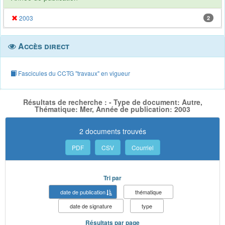
2003
2
Accès direct
Fascicules du CCTG "travaux" en vigueur
Résultats de recherche : - Type de document: Autre,
Thématique: Mer, Année de publication: 2003
2 documents trouvés
PDF
CSV
Courriel
Tri par
date de publication
thématique
date de signature
type
Résultats par page