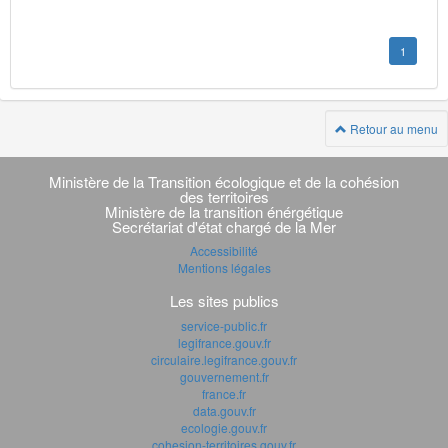
1
Retour au menu
Navigation
transverse
Ministère de la Transition écologique et de la cohésion
des territoires
Ministère de la transition énérgétique
Secrétariat d'état chargé de la Mer
Accessibilité
Mentions légales
Les sites publics
service-public.fr
legifrance.gouv.fr
circulaire.legifrance.gouv.fr
gouvernement.fr
france.fr
data.gouv.fr
ecologie.gouv.fr
cohesion-territoires.gouv.fr