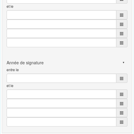
et le
entre le
et le