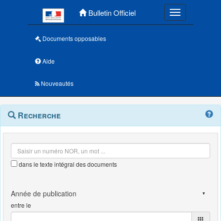
Menu principal
Bulletin Officiel
Toggle navigatio
Documents opposables
Aide
Nouveautés
Navigation
Menu
Recherche
contextuel
et
outils
annexes
dans le texte intégral des documents
entre le