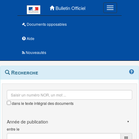
Menu principal
Bulletin Officiel
Toggle navigatio
Documents opposables
Aide
Nouveautés
Navigation
Menu
Recherche
contextuel
et
outils
annexes
dans le texte intégral des documents
entre le