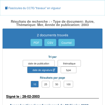
Fascicules du CCTG "travaux" en vigueur
Résultats de recherche : - Type de document: Autre,
Thématique: Mer, Année de publication: 2003
2 documents trouvés
PDF
CSV
Courriel
Tri par
date de publication
thématique
date de signature
type
Résultats par page
10
25
50
100
Signé le : 28-02-2003