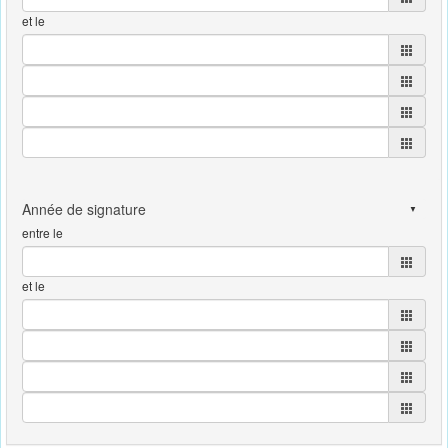
et le
entre le
et le