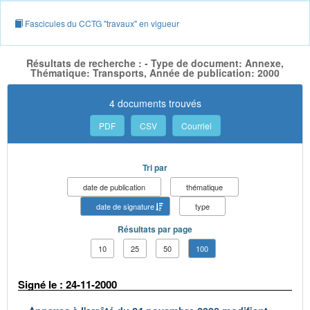
Fascicules du CCTG "travaux" en vigueur
Résultats de recherche : - Type de document: Annexe,
Thématique: Transports, Année de publication: 2000
4 documents trouvés
PDF
CSV
Courriel
Tri par
date de publication
thématique
date de signature
type
Résultats par page
10
25
50
100
Signé le : 24-11-2000