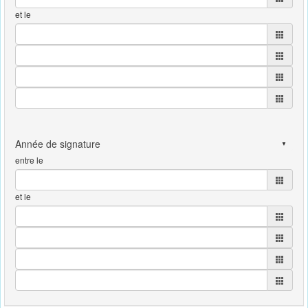
et le
entre le
et le