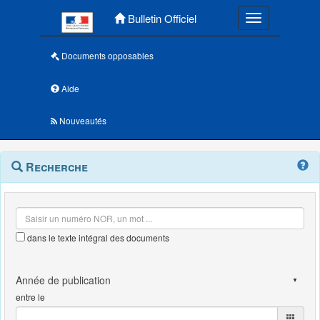
Menu principal
Bulletin Officiel
Toggle navigatio
Documents opposables
Aide
Nouveautés
Navigation
Menu
Recherche
contextuel
et
outils
annexes
dans le texte intégral des documents
entre le