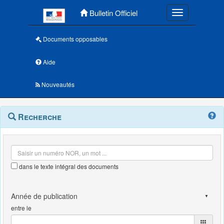
Menu principal
Bulletin Officiel
Toggle navigatio
Documents opposables
Aide
Nouveautés
Navigation
Menu
Recherche
contextuel
et
outils
annexes
dans le texte intégral des documents
entre le