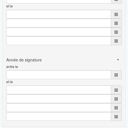
et le
entre le
et le