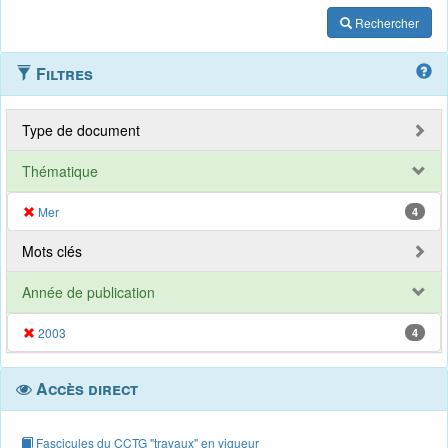
Rechercher
Filtres
Type de document
Thématique
Mer
4
Mots clés
Année de publication
2003
4
Accès direct
Fascicules du CCTG "travaux" en vigueur