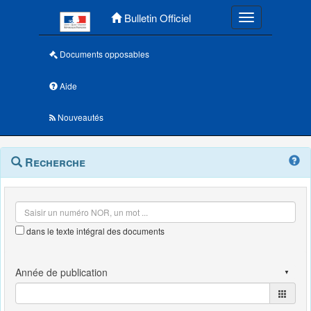
Menu principal
Bulletin Officiel
Toggle navigatio
Documents opposables
Aide
Nouveautés
Navigation
Menu
Recherche
contextuel
et
outils
annexes
dans le texte intégral des documents