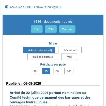
Fascicules du CCTG "travaux" en vigueur
16861 documents trouvés
PDF
CSV
Courriel
Tri par
date de publication
thématique
date de signature
type
Résultats par page
10
25
50
100
Publié le : 06-08-2026
Arrêté du 22 juillet 2026 portant nomination au
Comité technique permanent des barrages et des
ouvrages hydrauliques.