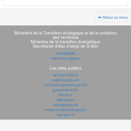
Retour au menu
Navigation
transverse
Ministère de la Transition écologique et de la cohésion
des territoires
Ministère de la transition énérgétique
Secrétariat d'état chargé de la Mer
Accessibilité
Mentions légales
Les sites publics
service-public.fr
legifrance.gouv.fr
circulaire.legifrance.gouv.fr
gouvernement.fr
france.fr
data.gouv.fr
ecologie.gouv.fr
cohesion-territoires.gouv.fr
mer.gouv.fr