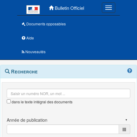
Menu principal
Bulletin Officiel
Toggle navigatio
Documents opposables
Aide
Nouveautés
Navigation
Menu
Recherche
contextuel
et
outils
annexes
dans le texte intégral des documents