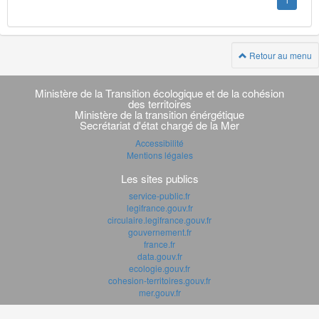
1
Retour au menu
Navigation
transverse
Ministère de la Transition écologique et de la cohésion
des territoires
Ministère de la transition énérgétique
Secrétariat d'état chargé de la Mer
Accessibilité
Mentions légales
Les sites publics
service-public.fr
legifrance.gouv.fr
circulaire.legifrance.gouv.fr
gouvernement.fr
france.fr
data.gouv.fr
ecologie.gouv.fr
cohesion-territoires.gouv.fr
mer.gouv.fr