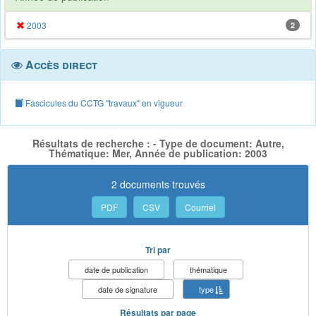
2003
2
Accès direct
Fascicules du CCTG "travaux" en vigueur
Résultats de recherche : - Type de document: Autre,
Thématique: Mer, Année de publication: 2003
2 documents trouvés
PDF
CSV
Courriel
Tri par
date de publication
thématique
date de signature
type
Résultats par page