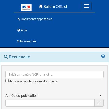
Menu principal
Bulletin Officiel
Toggle navigatio
Documents opposables
Aide
Nouveautés
Navigation
Menu
Recherche
contextuel
et
outils
annexes
dans le texte intégral des documents