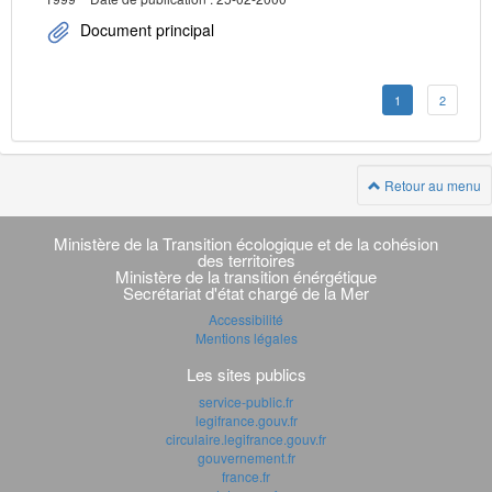
Document principal
1
2
Retour au menu
Navigation
transverse
Ministère de la Transition écologique et de la cohésion
des territoires
Ministère de la transition énérgétique
Secrétariat d'état chargé de la Mer
Accessibilité
Mentions légales
Les sites publics
service-public.fr
legifrance.gouv.fr
circulaire.legifrance.gouv.fr
gouvernement.fr
france.fr