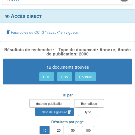
Accès direct
Fascicules du CCTG "travaux" en vigueur
Résultats de recherche : - Type de document: Annexe, Année
de publication: 2000
12 documents trouvés
PDF
CSV
Courriel
Tri par
date de publication
thématique
date de signature
type
Résultats par page
10
25
50
100