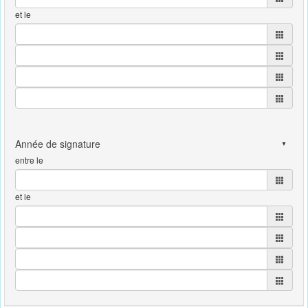
et le
entre le
et le