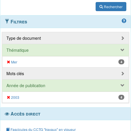
Rechercher
Filtres
Type de document
Thématique
Mer
4
Mots clés
Année de publication
2003
4
Accès direct
Fascicules du CCTG "travaux" en vigueur