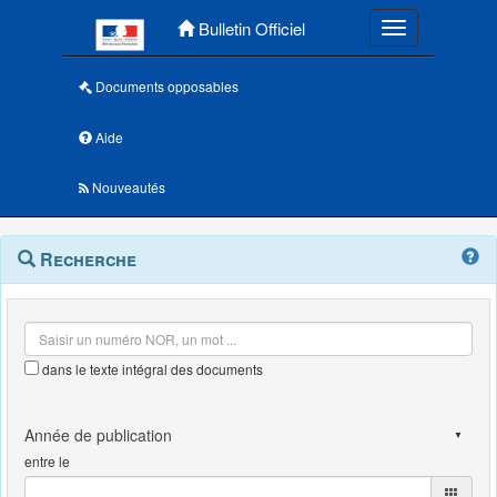
Menu principal
Bulletin Officiel
Toggle navigatio
Documents opposables
Aide
Nouveautés
Navigation
Menu
Recherche
contextuel
et
outils
annexes
dans le texte intégral des documents
entre le