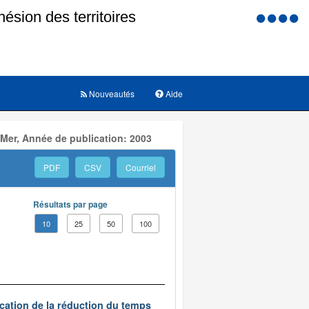
Menu
d'accessi
Nouveautés
Aide
 Mer, Année de publication: 2003
PDF
CSV
Courriel
Résultats par page
10
25
50
100
ication de la réduction du temps