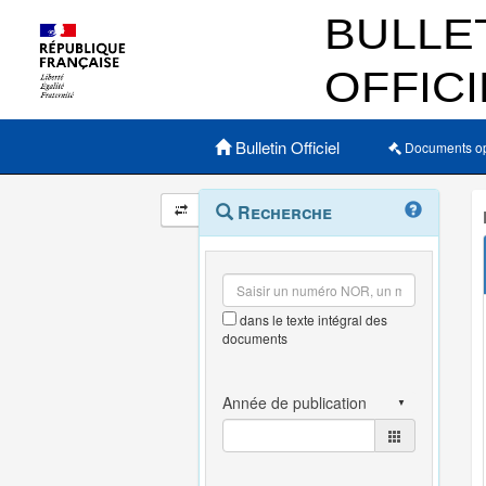
Menu principal
Bulletin Officiel
Documents o
Navigation
Menu
Recherche
contextuel
et
outils
annexes
dans le texte intégral des
documents