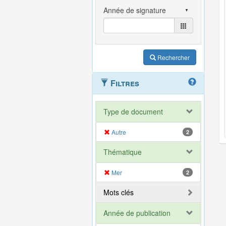
Rechercher
Filtres
Type de document
Autre
2
Thématique
Mer
2
Mots clés
Année de publication