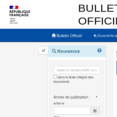
Menu principal
Bulletin Officiel
Documents o
Navigation
Menu
Recherche
contextuel
et
outils
annexes
dans le texte intégral des
documents
entre le
et le