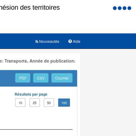
Menu
d'accessi
Nouveautés
Aide
: Transports, Année de publication:
PDF
CSV
Courriel
Résultats par page
10
25
50
100