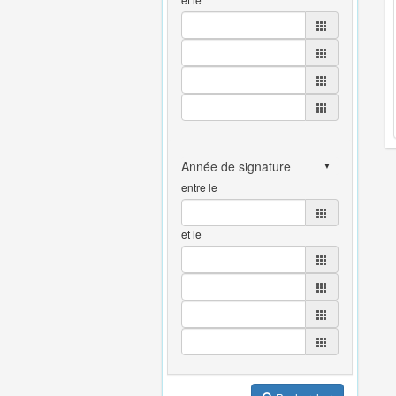
entre le
et le