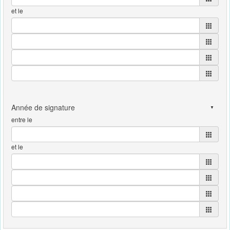
et le
entre le
et le