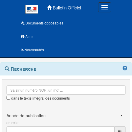
Menu principal
Bulletin Officiel
Toggle navigatio
Documents opposables
Aide
Nouveautés
Navigation
Menu
Recherche
contextuel
et
outils
annexes
dans le texte intégral des documents
entre le