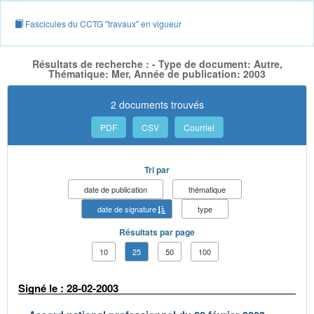
Fascicules du CCTG "travaux" en vigueur
Résultats de recherche : - Type de document: Autre,
Thématique: Mer, Année de publication: 2003
2 documents trouvés
PDF
CSV
Courriel
Tri par
date de publication
thématique
date de signature
type
Résultats par page
10
25
50
100
Signé le : 28-02-2003