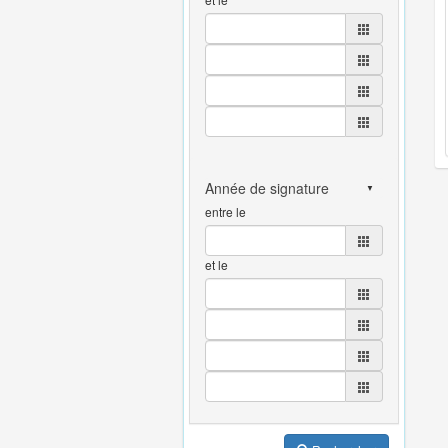
entre le
et le