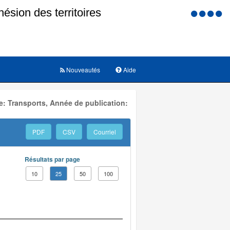
Menu
d'accessi
Nouveautés
Aide
: Transports, Année de publication:
PDF
CSV
Courriel
Résultats par page
10
25
50
100