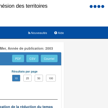
Menu
d'accessi
Nouveautés
Aide
 Mer, Année de publication: 2003
PDF
CSV
Courriel
Résultats par page
10
25
50
100
ication de la réduction du temps