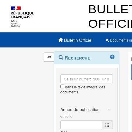
Menu principal
Bulletin Officiel
Documents o
Navigation
Menu
Recherche
contextuel
et
outils
annexes
dans le texte intégral des
documents
entre le
et le