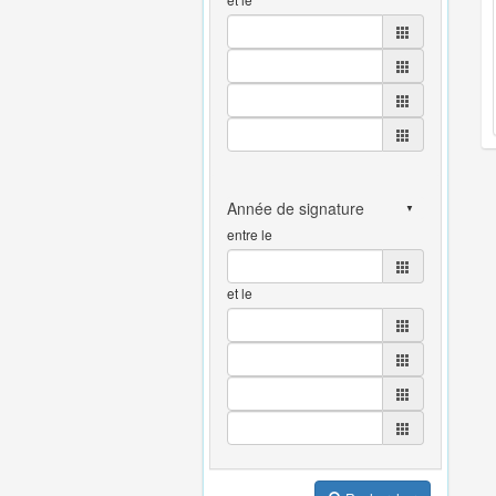
entre le
et le