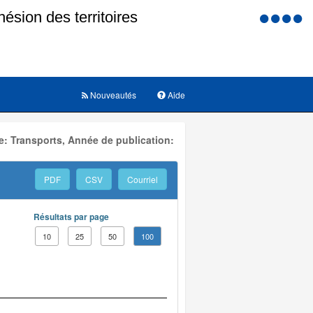
Menu
d'accessi
Nouveautés
Aide
: Transports, Année de publication:
PDF
CSV
Courriel
Résultats par page
10
25
50
100