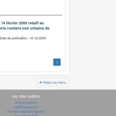
14 février 2000 relatif au
rts routiers non urbains de
Date de publication : 10-12-2000
1
Retour au menu
Les sites publics
service-public.fr
legifrance.gouv.fr
circulaire.legifrance.gouv.fr
gouvernement.fr