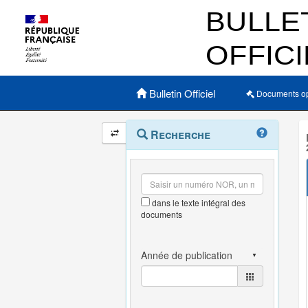
Menu principal
Bulletin Officiel
Documents o
Navigation
Menu
Recherche
contextuel
et
outils
annexes
dans le texte intégral des
documents