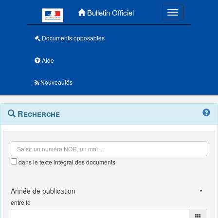
Menu principal
Bulletin Officiel
Toggle navigatio
Documents opposables
Aide
Nouveautés
Navigation
Menu
Recherche
contextuel
et
outils
annexes
dans le texte intégral des documents
entre le