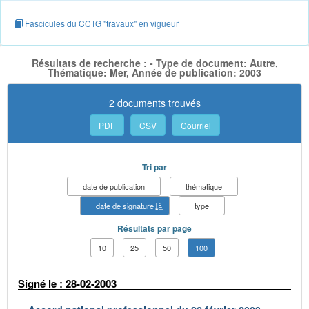
Fascicules du CCTG "travaux" en vigueur
Résultats de recherche : - Type de document: Autre,
Thématique: Mer, Année de publication: 2003
2 documents trouvés
PDF
CSV
Courriel
Tri par
date de publication
thématique
date de signature
type
Résultats par page
10
25
50
100
Signé le : 28-02-2003