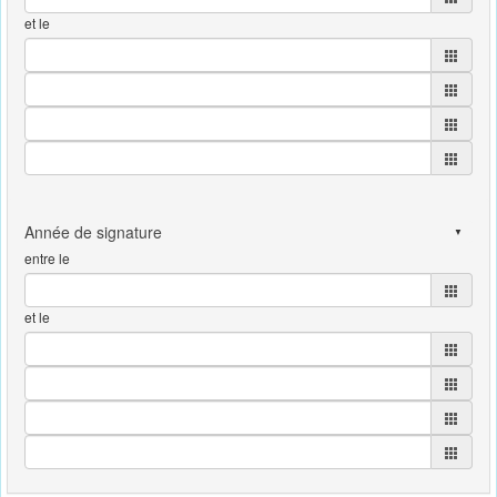
et le
entre le
et le