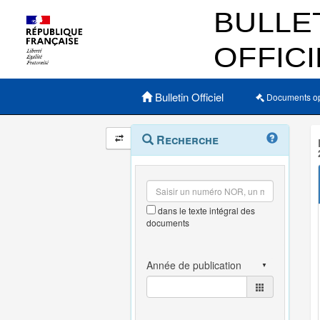
Menu principal
Bulletin Officiel
Documents o
Navigation
Menu
Recherche
contextuel
et
outils
annexes
dans le texte intégral des
documents