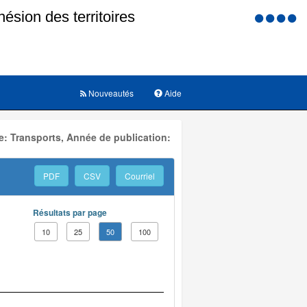
Menu
d'accessi
Nouveautés
Aide
: Transports, Année de publication:
PDF
CSV
Courriel
Résultats par page
10
25
50
100