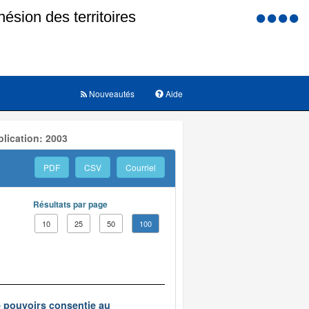
Menu
d'accessi
Nouveautés
Aide
lication: 2003
PDF
CSV
Courriel
Résultats par page
10
25
50
100
e pouvoirs consentie au