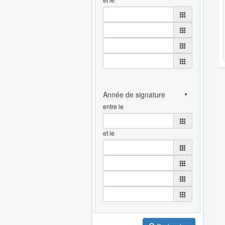
entre le
et le