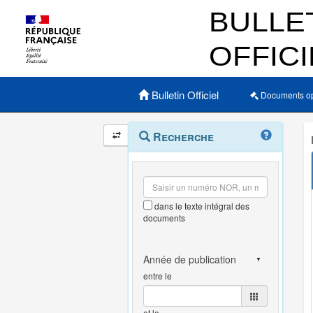
Menu principal
Bulletin Officiel
Documents o
Navigation
Menu
Recherche
contextuel
et
outils
annexes
dans le texte intégral des
documents
entre le
et le