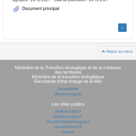
Document principal
1
Retour au menu
Navigation
transverse
Ministère de la Transition écologique et de la cohésion
des territoires
Ministère de la transition énérgétique
Secrétariat d'état chargé de la Mer
Accessibilité
Mentions légales
Les sites publics
service-public.fr
legifrance.gouv.fr
circulaire.legifrance.gouv.fr
gouvernement.fr
france.fr