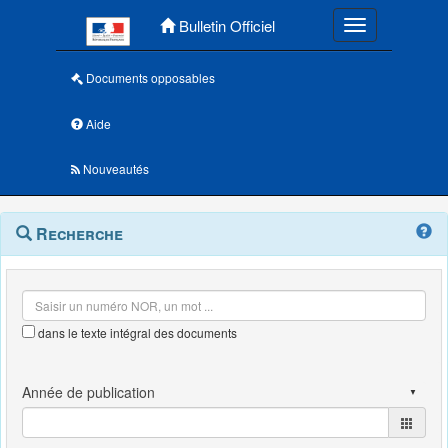
Menu principal
Bulletin Officiel
Toggle navigatio
Documents opposables
Aide
Nouveautés
Navigation
Menu
Recherche
contextuel
et
outils
annexes
dans le texte intégral des documents