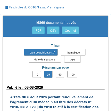
Fascicules du CCTG "travaux" en vigueur
16869 documents trouvés
PDF
CSV
Courriel
Tri par
date de publication
thématique
date de signature
type
Résultats par page
10
25
50
100
Publié le : 08-08-2026
Arrêté du 6 août 2026 portant renouvellement de
l’agrément d’un médecin au titre des décrets n°
2010-708 du 29 juin 2010 relatif à la certification des