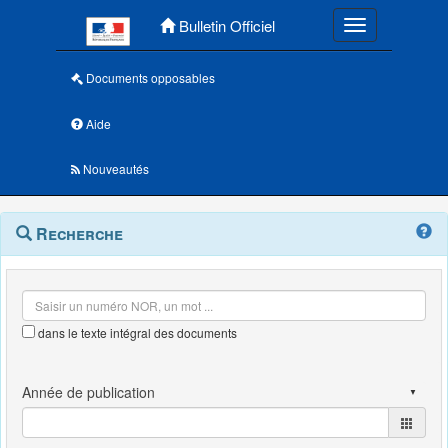
Menu principal
Bulletin Officiel
Toggle navigatio
Documents opposables
Aide
Nouveautés
Navigation
Menu
Recherche
contextuel
et
outils
annexes
dans le texte intégral des documents