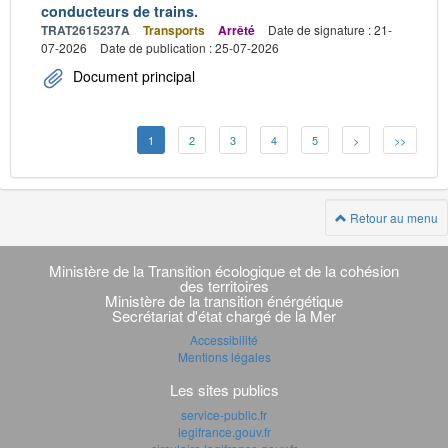
conducteurs de trains.
TRAT2615237A
Transports
Arrêté
Date de signature : 21-
07-2026
Date de publication : 25-07-2026
Document principal
1
2
3
4
5
>
>>
Retour au menu
Navigation
transverse
Ministère de la Transition écologique et de la cohésion
des territoires
Ministère de la transition énérgétique
Secrétariat d'état chargé de la Mer
Accessibilité
Mentions légales
Les sites publics
service-public.fr
legifrance.gouv.fr