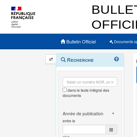
Menu principal
Bulletin Officiel
Documents o
Navigation
Menu
Recherche
contextuel
et
outils
annexes
dans le texte intégral des
documents
entre le
et le