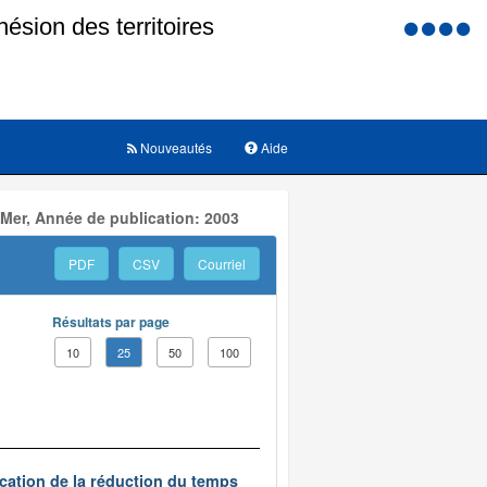
Menu
d'accessi
Nouveautés
Aide
 Mer, Année de publication: 2003
PDF
CSV
Courriel
Résultats par page
10
25
50
100
ication de la réduction du temps