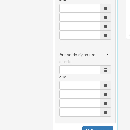
entre le
et le