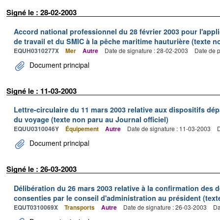
Signé le : 28-02-2003
Accord national professionnel du 28 février 2003 pour l'appl
de travail et du SMIC à la pêche maritime hauturière (texte no
EQUH0310277X
Mer
Autre
Date de signature : 28-02-2003
Date de p
Document principal
Signé le : 11-03-2003
Lettre-circulaire du 11 mars 2003 relative aux dispositifs d
du voyage (texte non paru au Journal officiel)
EQUU0310046Y
Équipement
Autre
Date de signature : 11-03-2003
D
Document principal
Signé le : 26-03-2003
Délibération du 26 mars 2003 relative à la confirmation des
consenties par le conseil d'administration au président (text
EQUT0310069X
Transports
Autre
Date de signature : 26-03-2003
Da