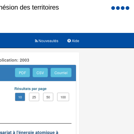
Menu
d'accessi
Nouveautés
Aide
lication: 2003
PDF
CSV
Courriel
Résultats par page
10
25
50
100
ariat à l'énergie atomique à