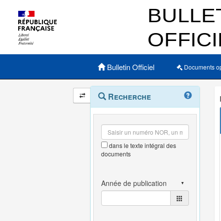
Menu principal
Bulletin Officiel
Documents o
Navigation
Menu
Recherche
contextuel
et
outils
annexes
dans le texte intégral des
documents