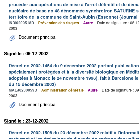
procéder aux opérations de mise à l'arrêt définitif et de déma
nucléaire de base no 48 dénommée synchrotron SATURNE situ
territoire de la commune de Saint-Aubin (Essonne) (Journal o
INDI0200518D
Prévention des risques
Autre
Date de signature : 08-
2003
Document principal
Signé le : 09-12-2002
Décret no 2002-1454 du 9 décembre 2002 portant publication 
spécialement protégées et à la diversité biologique en Médi
adoptées à Monaco le 24 novembre 1996), fait à Barcelone le 1
du 15 décembre 2002)
MAEJ0230059D
Administration générale
Autre
Date de signature : 0
2003
Document principal
Signé le : 23-12-2002
Décret no 2002-1508 du 23 décembre 2002 relatif à l'informa
carburant et les émissions de dioxyde de carbone des voitur