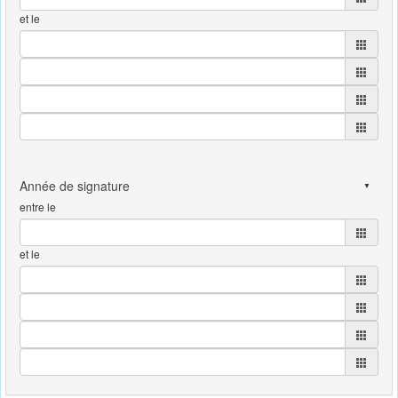
et le
entre le
et le