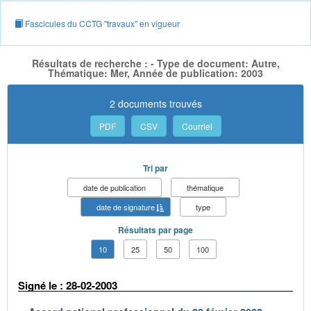
Fascicules du CCTG "travaux" en vigueur
Résultats de recherche : - Type de document: Autre,
Thématique: Mer, Année de publication: 2003
2 documents trouvés
PDF
CSV
Courriel
Tri par
date de publication
thématique
date de signature
type
Résultats par page
10
25
50
100
Signé le : 28-02-2003