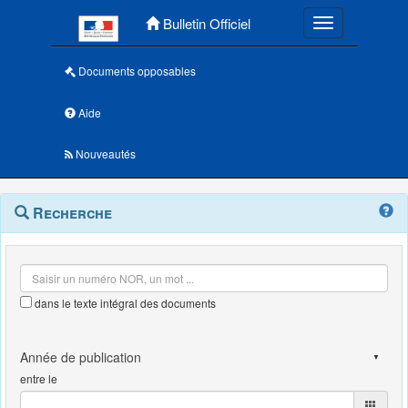
Menu principal
Bulletin Officiel
Toggle navigatio
Documents opposables
Aide
Nouveautés
Navigation
Menu
Recherche
contextuel
et
outils
annexes
dans le texte intégral des documents
entre le