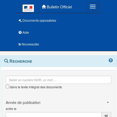
Menu principal
Bulletin Officiel
Toggle navigatio
Documents opposables
Aide
Nouveautés
Navigation
Menu
Recherche
contextuel
et
outils
annexes
dans le texte intégral des documents
entre le