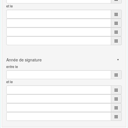
et le
entre le
et le