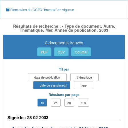
Fascicules du CCTG "travaux" en vigueur
Résultats de recherche : - Type de document: Autre,
Thématique: Mer, Année de publication: 2003
2 documents trouvés
PDF
CSV
Courriel
Tri par
date de publication
thématique
date de signature
type
Résultats par page
10
25
50
100
Signé le : 28-02-2003