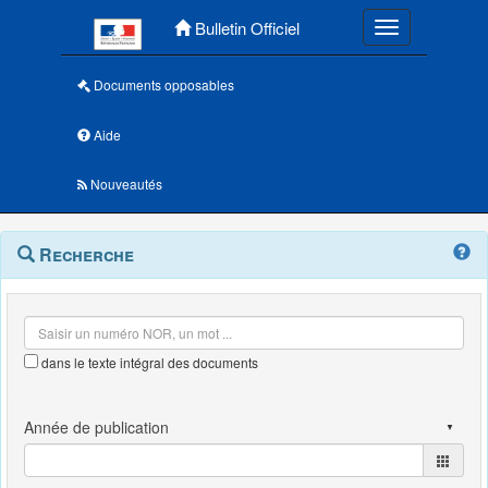
Menu principal
Bulletin Officiel
Toggle navigatio
Documents opposables
Aide
Nouveautés
Navigation
Menu
Recherche
contextuel
et
outils
annexes
dans le texte intégral des documents