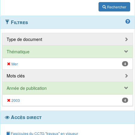
Rechercher
Filtres
Type de document
Thématique
Mer
4
Mots clés
Année de publication
2003
4
Accès direct
Fascicules du CCTG "travaux" en vigueur