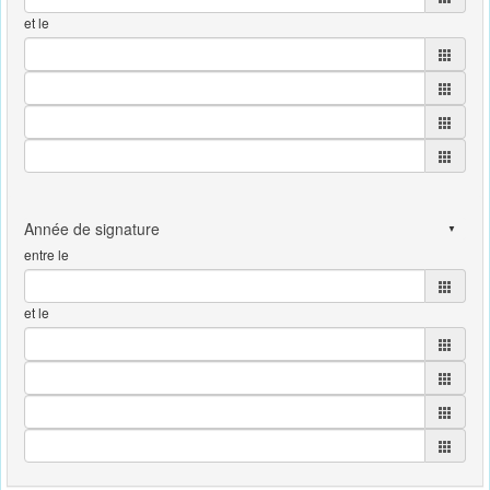
et le
entre le
et le