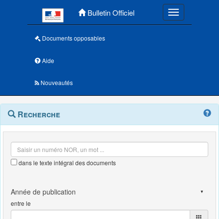
Menu principal
Bulletin Officiel
Toggle navigatio
Documents opposables
Aide
Nouveautés
Navigation
Menu
Recherche
contextuel
et
outils
annexes
dans le texte intégral des documents
entre le