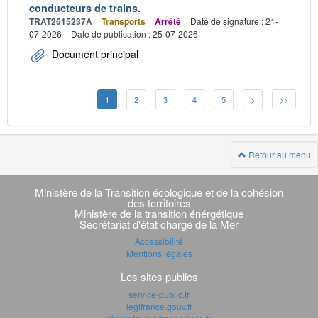
conducteurs de trains.
TRAT2615237A
Transports
Arrêté
Date de signature : 21-
07-2026
Date de publication : 25-07-2026
Document principal
1
2
3
4
5
>
>>
Retour au menu
Navigation
transverse
Ministère de la Transition écologique et de la cohésion
des territoires
Ministère de la transition énérgétique
Secrétariat d'état chargé de la Mer
Accessibilité
Mentions légales
Les sites publics
service-public.fr
legifrance.gouv.fr