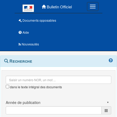
Menu principal
Bulletin Officiel
Toggle navigatio
Documents opposables
Aide
Nouveautés
Navigation
Menu
Recherche
contextuel
et
outils
annexes
dans le texte intégral des documents