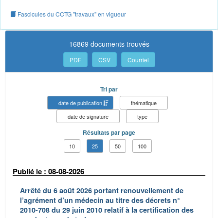
Fascicules du CCTG "travaux" en vigueur
16869 documents trouvés
PDF
CSV
Courriel
Tri par
date de publication
thématique
date de signature
type
Résultats par page
10
25
50
100
Publié le : 08-08-2026
Arrêté du 6 août 2026 portant renouvellement de
l’agrément d’un médecin au titre des décrets n°
2010-708 du 29 juin 2010 relatif à la certification des