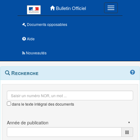
Menu principal
Bulletin Officiel
Toggle navigatio
Documents opposables
Aide
Nouveautés
Navigation
Menu
Recherche
contextuel
et
outils
annexes
dans le texte intégral des documents