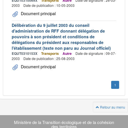
EQUT0310069X
Transports
Autre
Date de signature : 26-03-
2003
Date de publication : 10-05-2003
Document principal
Délibération du 9 juillet 2003 du conseil
d'administration de RFF donnant délégation de
pouvoirs à son président et conditions de
délégations du président aux responsables de
l'établissement (texte non paru au Journal officiel)
EQUT0310153X
Transports
Autre
Date de signature : 09-07-
2003
Date de publication : 25-08-2003
Document principal
1
Retour au menu
Navigation
transverse
Ministère de la Transition écologique et de la cohésion
des territoires