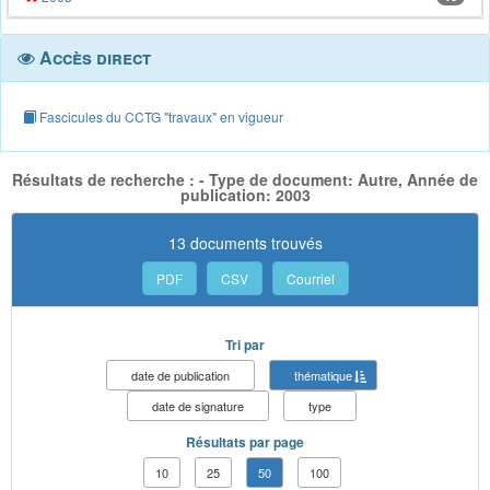
Accès direct
Fascicules du CCTG "travaux" en vigueur
Résultats de recherche : - Type de document: Autre, Année de
publication: 2003
13 documents trouvés
PDF
CSV
Courriel
Tri par
date de publication
thématique
date de signature
type
Résultats par page
10
25
50
100