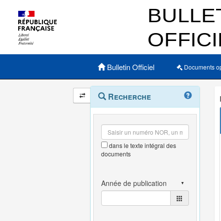
Menu principal
Bulletin Officiel
Documents o
Navigation
Menu
Recherche
contextuel
et
outils
annexes
dans le texte intégral des
documents