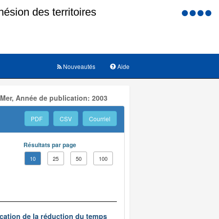
Menu
d'accessi
Nouveautés
Aide
 Mer, Année de publication: 2003
PDF
CSV
Courriel
Résultats par page
10
25
50
100
ication de la réduction du temps