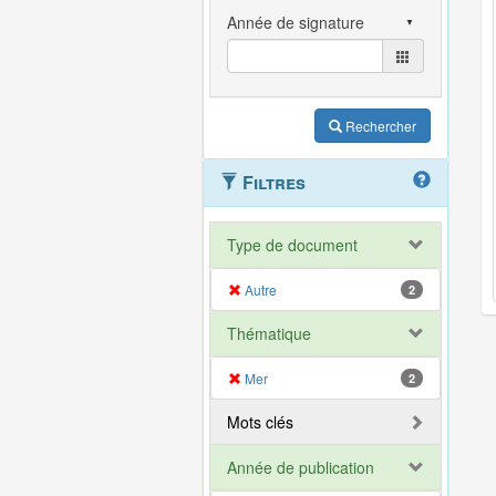
Rechercher
Filtres
Type de document
Autre
2
Thématique
Mer
2
Mots clés
Année de publication