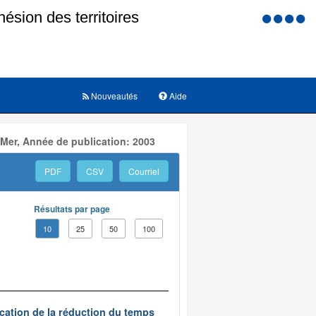
Menu
d'accessi
Nouveautés
Aide
 Mer, Année de publication: 2003
PDF
CSV
Courriel
Résultats par page
10
25
50
100
ication de la réduction du temps