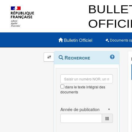
Menu principal
Bulletin Officiel
Documents o
Navigation
Menu
Recherche
contextuel
et
outils
annexes
dans le texte intégral des
documents