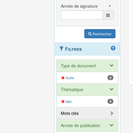
Rechercher
Filtres
Type de document
Autre
2
Thématique
Mer
2
Mots clés
Année de publication