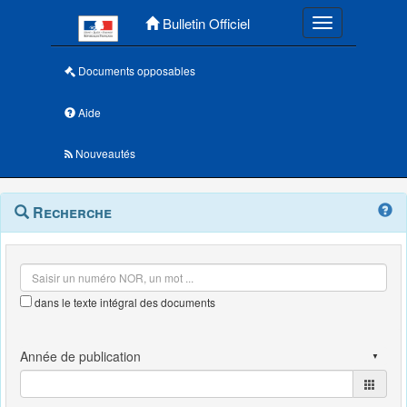
Menu principal
Bulletin Officiel
Toggle navigatio
Documents opposables
Aide
Nouveautés
Navigation
Menu
Recherche
contextuel
et
outils
annexes
dans le texte intégral des documents