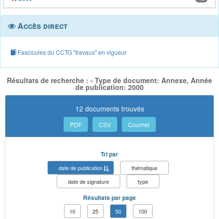
Accès direct
Fascicules du CCTG "travaux" en vigueur
Résultats de recherche : - Type de document: Annexe, Année
de publication: 2000
12 documents trouvés
PDF
CSV
Courriel
Tri par
date de publication
thématique
date de signature
type
Résultats par page
10
25
50
100