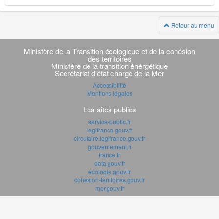
Retour au menu
Navigation
transverse
Ministère de la Transition écologique et de la cohésion
des territoires
Ministère de la transition énérgétique
Secrétariat d'état chargé de la Mer
Accessibilité
Mentions légales
Les sites publics
service-public.fr
legifrance.gouv.fr
circulaire.legifrance.gouv.fr
gouvernement.fr
france.fr
data.gouv.fr
ecologie.gouv.fr
cohesion-territoires.gouv.fr
mer.gouv.fr